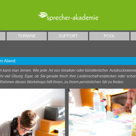
Menü überspringen
TERMINE
SUPPORT
POOL
▼
▼
▼
 am Abend:
n kann man lernen. Wie jede Art von kreativer oder künstlerischer Ausdrucksweis
r viel Übung. Egal, ob Sie gerade frisch Ihre Leidenschaft entdecken oder schon
 Rahmen dieses Workshops hilft Ihnen, zu ihrem persönlichen Stil zu finden.