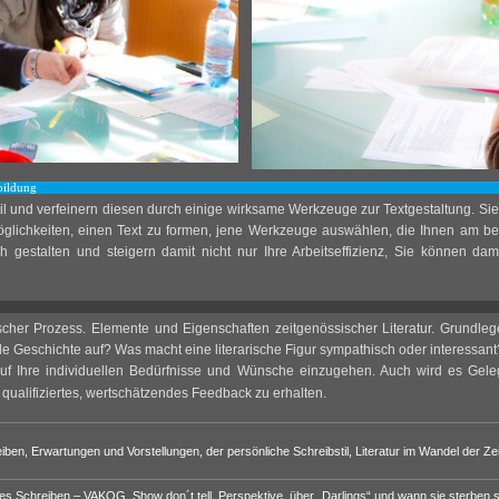
bildung
il und verfeinern diesen durch einige wirksame Werkzeuge zur Textgestaltung. Sie h
glichkeiten, einen Text zu formen, jene Werkzeuge auswählen, die Ihnen am bes
 gestalten und steigern damit nicht nur Ihre Arbeitseffizienz, Sie können da
ischer Prozess. Elemente und Eigenschaften zeitgenössischer Literatur. Grundleg
 Geschichte auf? Was macht eine literarische Figur sympathisch oder interessant
 auf Ihre individuellen Bedürfnisse und Wünsche einzugehen. Auch wird es Gelege
qualifiziertes, wertschätzendes Feedback zu erhalten.
iben, Erwartungen und Vorstellungen, der persönliche Schreibstil, Literatur im Wandel der Zei
s Schreiben – VAKOG, Show don´t tell, Perspektive, über „Darlings“ und wann sie sterben