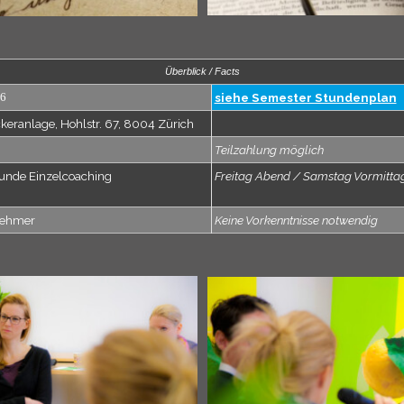
Überblick / Facts
26
siehe Semester Stundenplan
eranlage, Hohlstr. 67, 8004 Zürich
Teilzahlung möglich
Stunde Einzelcoaching
Freitag Abend / Samstag Vormitta
lnehmer
Keine Vorkenntnisse notwendig