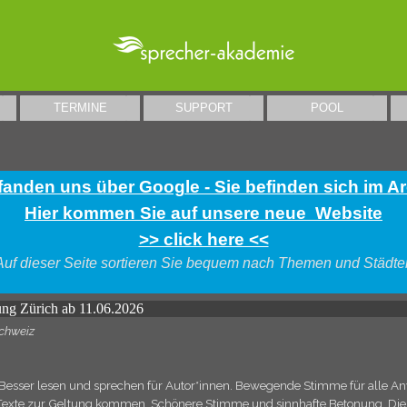
Menü überspringen
TERMINE
SUPPORT
POOL
▼
▼
▼
fanden uns über Google - Sie befinden sich im A
Hier kommen Sie auf unsere neue Website
>> click here <<
Auf dieser Seite sortieren Sie bequem nach Themen und Städte
ng Zürich ab 11.06.2026
Schweiz
Besser lesen und sprechen für Autor*innen. Bewegende Stimme für alle A
e Texte zur Geltung kommen. Schönere Stimme und sinnhafte Betonung. Die