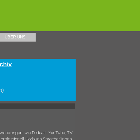
ÜBER UNS
▼
rchiv
n)
nwendungen, wie Podcast, YouTube, TV
 professionell Hörbuch Sprecher*innen