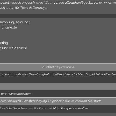
beitet, jedoch ungeschnitten. Wir möchten alle zukünftige Sprecher/innen mot
nfach, auch für Technik Dummys.
Betonung, Atmung.)
nungstexte
cting
g und vieles mehr
Zusätzliche Informationen
 an Kommunikation. Teamfähigkeit mit allen Altersschichten. Es gibt keine Altersb
 und Teilnahmediplom
t nicht inkludiert. Selbstversorgung. Es gibt eine Bar im Zentrum Neustadt
Kunst des Sprechens. ca. 12.- Euro / nicht im Kurspreis enthalten