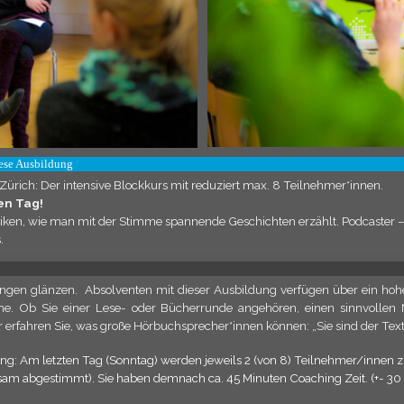
ese Ausbildung
ich: Der intensive Blockkurs mit reduziert max. 8 Teilnehmer*innen.
en Tag!
niken, wie man mit der Stimme spannende Geschichten erzählt. Podcaster – 
.
gen glänzen. Absolventen mit dieser Ausbildung verfügen über ein hoh
me. Ob Sie einer Lese- oder Bücherrunde angehören, einen sinnvollen 
erfahren Sie, was große Hörbuchsprecher*innen können: „Sie sind der Text.
ing: Am letzten Tag (Sonntag) werden jeweils 2 (von 8) Teilnehmer/inne
am abgestimmt). Sie haben demnach ca. 45 Minuten Coaching Zeit. (+- 30 