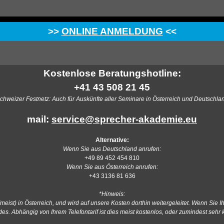
>>
O
NLINE ANMELDUNG
<<
Kostenlose Beratungshotline:
+41 43 508 21 45
chweizer Festnetz: Auch für Auskünfte aller Seminare in Österreich und Deutschla
mail:
service@sprecher-akademie.eu
Alternative:
Wenn Sie aus Deutschland anrufen:
+49 89 452 454 810
Wenn Sie aus Österreich anrufen:
+43 3136 81 636
*Hinweis:
t (meist) in Österreich, und wird auf unsere Kosten dorthin weitergeleitet. Wenn S
des. Abhängig von Ihrem Telefontarif ist dies meist kostenlos, oder zumindest sehr k