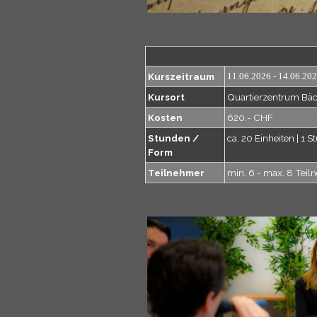
Kurszeitraum
11.06.2026 - 14.06.20
Kursort
Quartierzentrum Bäck
Kosten
620.- CHF
Stunden /
ca. 20 Einheiten | 1 
Form
Teilnehmer
min. 6 - max. 8 Tei