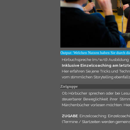
Output: Welchen Nutzen haben Sie durch di
Hörbuchspreche (m/w/d) Ausbildung Zür
Inklusive Einzelcoaching am letzt
Hier erfahren Sie jene Tricks und Tech
vom stimmlichen Storytelling ebenfalls
Zielgruppe
Ob Hörbücher sprechen oder bei Lesun
steuerbarer Beweglichkeit ihrer Stim
Märchenbücher vorlesen möchten: Hier 
ZUGABE
: Einzelcoaching:
Einzelcoach
(Termine / Startzeiten werden gemeins