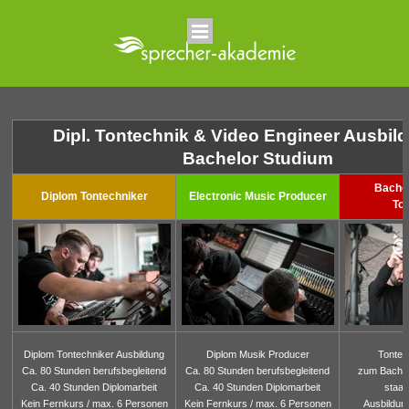
Direkt zum Seiteninhalt
Menü überspringen
Dipl. Tontechnik & Video Engineer Ausbil
Bachelor Studium
Bache
Diplom Tontechniker
Electronic Music Producer
To
Diplom Tontechniker Ausbildung
Diplom Musik Producer
Tontec
Ca. 80 Stunden berufsbegleitend
Ca. 80 Stunden berufsbegleitend
zum Bachel
Ca. 40 Stunden Diplomarbeit
Ca. 40 Stunden Diplomarbeit
staat
Kein Fernkurs / max. 6 Personen
Kein Fernkurs / max. 6 Personen
Ausbildun