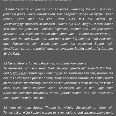
2.) Kein Fernkurs. Ich glaube nicht an teures E-learning. Da kann sich doch
jeder ein gratis Tutorial downloaden. Das Gespräch ist das wichtigste. Hören
lernen, kann man nur von Profis. Das fällt mir immer bei
Vorstellungsgesprächen in unseren Studios auf. Die Jungs (Damen haben
sich noch nie gemeldet - komisch eigentlich) kennen alle unsagbar teuren
Mikrofone und Konsolen, haben aber Ohren wie ... Theoretisches Wissen, -
dass man bei den Drums dort und da mit dem EQ eingreift, mag zwar eine
gute Faustformel sein, wenn man aber den gesamten Sound nicht
einschätzen kann, und wirklich gutes analytisches Gehört trainiert, ist das alles
für die Katz.
3.) Nur erfahrene Tontechniker/innen mit Trainerkompetenz
Techniker die nicht in unseren Radiostationen gearbeitet haben (
NJOY Wien
und
NJOY
88,2
) jahrelange Erfahrung im Musikbusiness haben, werden Sie
bei uns nicht sehen (besser hören). Mehr aber noch erwarte ich echte Freude
an der Wissensvermittlung, Menschen die Verständnis dafür haben, dass man
nicht alles sofort kapieren kann. Menschen die in der Lage sind,
Kursteilnehmer dort abzuholen wo sie gerade stehen, und nicht alles über
einen Kamm scheren möchten.
4.) Weg mit dem Speck. Theorie ist wichtig. Zweifelsohne. Wenn ein
Tontechniker nicht kapiert warum es symmetrierte und zwangssymmetrierte