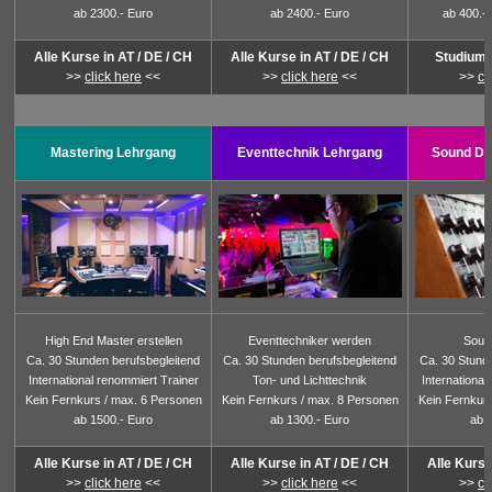
ab 2300.- Euro
ab 2400.- Euro
ab 400.- 
Alle Kurse in AT / DE / CH
Alle Kurse in AT / DE / CH
Studium i
>>
click here
<<
>>
click here
<<
>>
cl
Mastering Lehrgang
Eventtechnik Lehrgang
Sound De
High End Master erstellen
Eventtechniker werden
Soun
Ca. 30 Stunden berufsbegleitend
Ca. 30 Stunden berufsbegleitend
Ca. 30 Stund
International renommiert Trainer
Ton- und Lichttechnik
International
Kein Fernkurs / max. 6 Personen
Kein Fernkurs / max. 8 Personen
Kein Fernkur
ab 1500.- Euro
ab 1300.- Euro
ab 
Alle Kurse in AT / DE / CH
Alle Kurse in AT / DE / CH
Alle Kurse
>>
click here
<<
>>
click here
<<
>>
cl