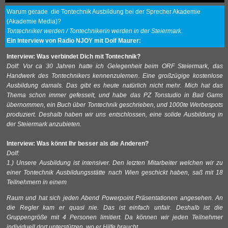
Warum gerade die Tontechnik Ausbildung bei der Sprecher Akademie
(Akademie Media)?
Tontechniker werden / Tontechnikerin werden in der Steiermark.
Ein Interview von Radio NJOY mit Dolf Maurer:
Interview: Was verbindet Dich mit Tontechnik?
Dolf: Vor ca 30 Jahren hatte ich Gelegenheit beim ORF Steiermark, das
Handwerk des Tontechnikers kennenzulernen. Eine großzügige kostenlose
Ausbildung damals. Das gibt es heute natürlich nicht mehr. Mich hat das
Thema schon immer gefesselt, und habe das PZ Tonstudio in Bad Gams
übernommen, ein Buch über Tontechnik geschrieben, und 1000te Werbespots
produziert. Deshalb haben wir uns entschlossen, eine solide Ausbildung in
der Steiermark anzubieten.
Interview: Was könnt Ihr besser als die Anderen?
Dolf:
1.) Unsere Ausbildung ist intensiver. Den letzten Mitarbeiter welchen wir zu
einer Tontechnik Ausbildungsstätte nach Wien geschickt haben, saß mit 18
Teilnehmern in einem
Raum und hat sich jeden Abend Powerpoint Präsentationen angesehen. An
die Regler kam er quasi nie. Das ist einfach unfair. Deshalb ist die
Gruppengröße mit 4 Personen limitiert. Da können wir jeden Teilnehmer
individuell dort unterstützen, wo er Hilfe braucht.