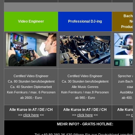
Bache
Video Engineer
Professional DJ-ing
Ne
Produce
Certified Video Engineer
Certified Video Engineer
Sprecher / 
Ca. 80 Stunden berufsbegleitent
Ca. 30 Stunden berufsbegleitent
zum Bachel
Ca. 40 Stunden Diplomarbeit
Alle Music Genres
staat
Kein Fernkurs / max. 6 Personen
Kein Fernkurs / max.8 Personen
Ausbildun
ab 2600.- Euro
ab 980.- Euro
ab 400.-
Alle Kurse in AT / DE / CH
Alle Kurse in AT / DE / CH
Alle Kurse
>>
click here
<<
>>
click here
<<
>>
cl
MEHR INFO? - GRATIS HOTLINE: