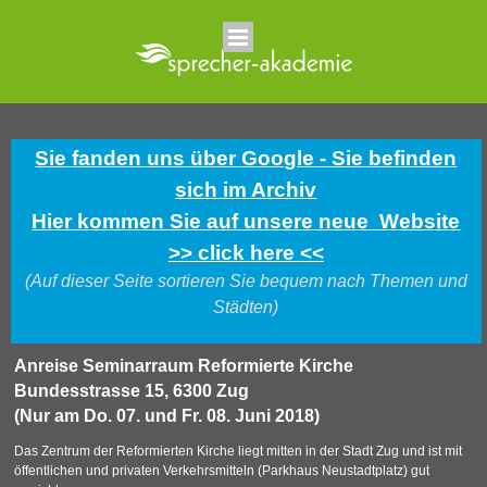
Direkt zum Seiteninhalt
Menü überspringen
Sie fanden uns über Google - Sie befinden
sich im Archiv
Hier kommen Sie auf unsere neue Website
>> click here <<
(Auf dieser Seite sortieren Sie bequem nach Themen und
Städten)
Anreise Seminarraum Reformierte Kirche
Bundesstrasse 15, 6300 Zug
(Nur am Do. 07. und Fr. 08. Juni 2018)
Das Zentrum der Reformierten Kirche liegt mitten in der Stadt Zug und ist mit
öffentlichen und privaten Verkehrsmitteln (Parkhaus Neustadtplatz) gut